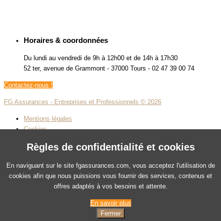
Horaires & coordonnées
Du lundi au vendredi de 9h à 12h00 et de 14h à 17h30
52 ter, avenue de Grammont - 37000 Tours - 02 47 39 00 74
Contactez-nous !
FG Assurances - Entreprises et Professionnels © 2026
Mentions légales
Cookies
Plan de site
Règles de confidentialité et cookies
Ajouter aux favoris
En naviguant sur le site fgassurances.com, vous acceptez l'utilisation de
Facebook
cookies afin que nous puissions vous fournir des services, contenus et
Instagram
offres adaptés à vos besoins et attente.
twitter
linkedin
En savoir plus
Fermer
Retour en haut de page